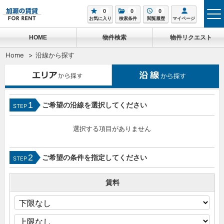
0
0
0
tog
お気に入り
検索条件
閲覧履歴
マイページ
me
HOME
物件検索
物件リクエスト
Home
沿線から探す
1
ご希望の沿線を選択してください
STEP
選択する項目がありません
2
ご希望の条件を指定してください
STEP
賃料