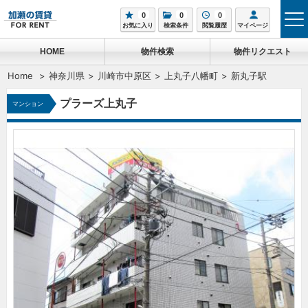
0
0
0
tog
お気に入り
検索条件
閲覧履歴
マイページ
me
HOME
物件検索
物件リクエスト
Home
神奈川県
川崎市中原区
上丸子八幡町
新丸子駅
プラーズ上丸子
マンション