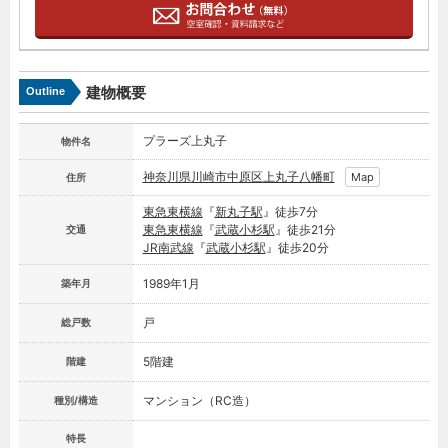
建物概要
Outline
プラーズ上丸子
物件名
神奈川県
川崎市中原区
上丸子八幡町
Map
住所
東急東横線
『
新丸子駅
』徒歩7分
東急東横線
『
武蔵小杉駅
』徒歩21分
交通
JR南武線
『
武蔵小杉駅
』徒歩20分
1989年1月
築年月
戸
総戸数
5階建
階建
マンション（RC造）
種別/構造
特長