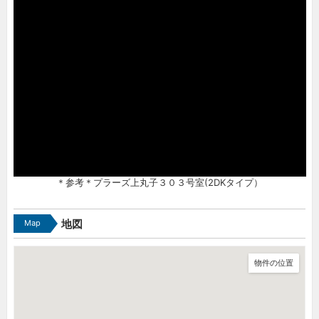
＊参考＊プラーズ上丸子３０３号室(2DKタイプ）
Map
地図
物件の位置